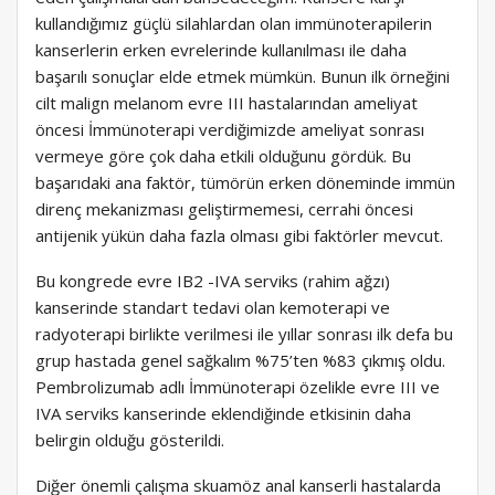
kullandığımız güçlü silahlardan olan immünoterapilerin
kanserlerin erken evrelerinde kullanılması ile daha
başarılı sonuçlar elde etmek mümkün. Bunun ilk örneğini
cilt malign melanom evre III hastalarından ameliyat
öncesi İmmünoterapi verdiğimizde ameliyat sonrası
vermeye göre çok daha etkili olduğunu gördük. Bu
başarıdaki ana faktör, tümörün erken döneminde immün
direnç mekanizması geliştirmemesi, cerrahi öncesi
antijenik yükün daha fazla olması gibi faktörler mevcut.
Bu kongrede evre IB2 -IVA serviks (rahim ağzı)
kanserinde standart tedavi olan kemoterapi ve
radyoterapi birlikte verilmesi ile yıllar sonrası ilk defa bu
grup hastada genel sağkalım %75’ten %83 çıkmış oldu.
Pembrolizumab adlı İmmünoterapi özelikle evre III ve
IVA serviks kanserinde eklendiğinde etkisinin daha
belirgin olduğu gösterildi.
Diğer önemli çalışma skuamöz anal kanserli hastalarda