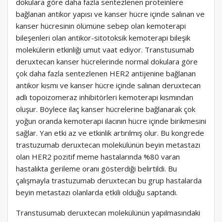
dokulara göre daha fazla sentezlenen proteinlere
bağlanan antikor yapısı ve kanser hücre içinde salınan ve
kanser hücresinin ölümüne sebep olan kemoterapi
bileşenleri olan antikor-sitotoksik kemoterapi bileşik
molekülerin etkinliği umut vaat ediyor. Transtusumab
deruxtecan kanser hücrelerinde normal dokulara göre
çok daha fazla sentezlenen HER2 antijenine bağlanan
antikor kısmı ve kanser hücre içinde salınan deruxtecan
adlı topoizomeraz inhibitörleri kemoterapi kısmından
oluşur. Böylece ilaç kanser hücrelerine bağlanarak çok
yoğun oranda kemoterapi ilacının hücre içinde birikmesini
sağlar. Yan etki az ve etkinlik artırılmış olur. Bu kongrede
trastuzumab deruxtecan molekülünün beyin metastazı
olan HER2 pozitif meme hastalarında %80 varan
hastalıkta gerileme oranı gösterdiği belirtildi. Bu
çalışmayla trastuzumab deruxtecan bu grup hastalarda
beyin metastazı olanlarda etkili olduğu saptandı.
Transtusumab deruxtecan molekülünün yapılmasındaki