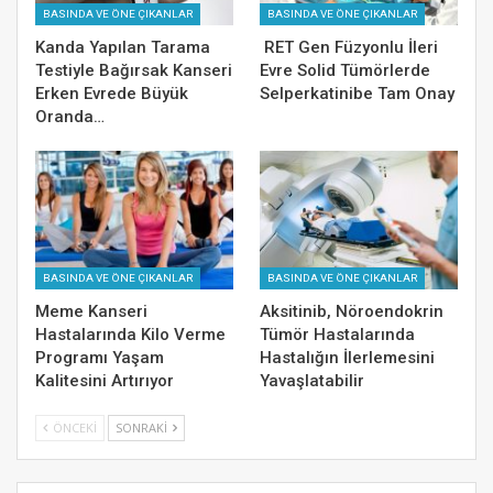
BASINDA VE ÖNE ÇIKANLAR
BASINDA VE ÖNE ÇIKANLAR
Kanda Yapılan Tarama
RET Gen Füzyonlu İleri
Testiyle Bağırsak Kanseri
Evre Solid Tümörlerde
Erken Evrede Büyük
Selperkatinibe Tam Onay
Oranda…
BASINDA VE ÖNE ÇIKANLAR
BASINDA VE ÖNE ÇIKANLAR
Meme Kanseri
Aksitinib, Nöroendokrin
Hastalarında Kilo Verme
Tümör Hastalarında
Programı Yaşam
Hastalığın İlerlemesini
Kalitesini Artırıyor
Yavaşlatabilir
ÖNCEKI
SONRAKI