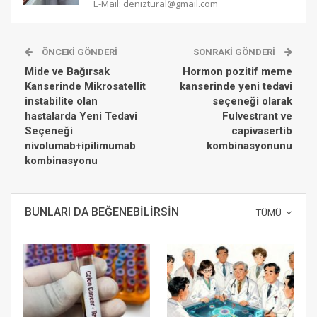
E-Mail: deniztural@gmail.com
ÖNCEKI GÖNDERI
SONRAKI GÖNDERI
Mide ve Bağırsak
Hormon pozitif meme
Kanserinde Mikrosatellit
kanserinde yeni tedavi
instabilite olan
seçeneği olarak
hastalarda Yeni Tedavi
Fulvestrant ve
Seçeneği
capivasertib
nivolumab+ipilimumab
kombinasyonunu
kombinasyonu
BUNLARI DA BEĞENEBILIRSIN
TÜMÜ