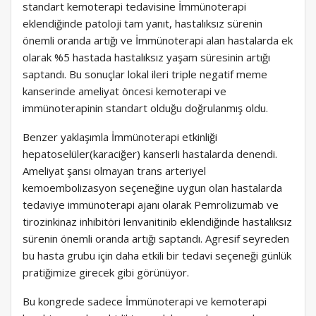
standart kemoterapi tedavisine İmmünoterapi
eklendiğinde patoloji tam yanıt, hastalıksız sürenin
önemli oranda artığı ve İmmünoterapi alan hastalarda ek
olarak %5 hastada hastalıksız yaşam süresinin artığı
saptandı. Bu sonuçlar lokal ileri triple negatif meme
kanserinde ameliyat öncesi kemoterapi ve
immünoterapinin standart olduğu doğrulanmış oldu.
Benzer yaklaşımla İmmünoterapi etkinliği
hepatoselüler(karaciğer) kanserli hastalarda denendi.
Ameliyat şansı olmayan trans arteriyel
kemoembolizasyon seçeneğine uygun olan hastalarda
tedaviye immünoterapi ajanı olarak Pemrolizumab ve
tirozinkinaz inhibitöri lenvanitinib eklendiğinde hastalıksız
sürenin önemli oranda artığı saptandı. Agresif seyreden
bu hasta grubu için daha etkili bir tedavi seçeneği günlük
pratiğimize girecek gibi görünüyor.
Bu kongrede sadece İmmünoterapi ve kemoterapi