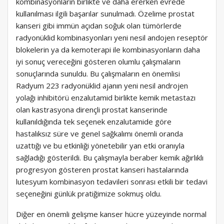
kombinasyonların birlikte ve daha ererken evrede
kullanılması ilgili başarılar sunulmadı. Özelime prostat
kanseri gibi immün açıdan soğuk olan tümörlerde
radyonüklid kombinasyonları yeni nesil andojen reseptör
blokelerin ya da kemoterapi ile kombinasyonların daha
iyi sonuç vereceğini gösteren olumlu çalışmaların
sonuçlarında sunuldu. Bu çalışmaların en önemlisi
Radyum 223 radyonüklid ajanın yeni nesil androjen
yolağı inhibitörü enzalutamid birlikte kemik metastazı
olan kastrasyona dirençli prostat kanserinde
kullanıldığında tek seçenek enzalutamide göre
hastalıksız süre ve genel sağkalımı önemli oranda
uzattığı ve bu etkinliği yönetebilir yan etki oranıyla
sağladığı gösterildi. Bu çalışmayla beraber kemik ağırlıklı
progresyon gösteren prostat kanseri hastalarında
lutesyum kombinasyon tedavileri sonrası etkili bir tedavi
seçeneğini günlük pratiğimize sokmuş oldu.
Diğer en önemli gelişme kanser hücre yüzeyinde normal