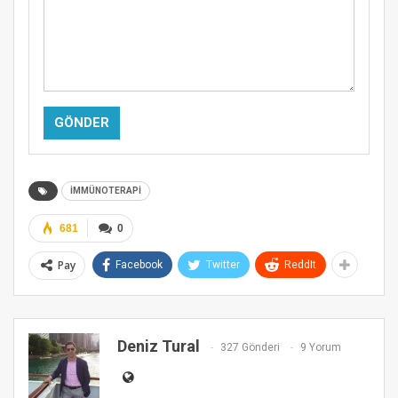
Alternative:
İMMÜNOTERAPİ
681
0
Pay
Facebook
Twitter
ReddIt
Deniz Tural
327 Gönderi
9 Yorum