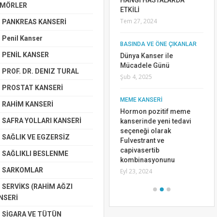
HANGİ HASTALARDA
MÖRLER
de En İyi Çalışma Ödülü
ETKİLİ
aldık.
Tem 27, 2024
PANKREAS KANSERİ
ak
Tem 15, 2019
Penil Kanser
BASINDA VE ÖNE ÇIKANLAR
MESANE KANSERİ
PENİL KANSER
Dünya Kanser ile
Metastatik Mesane ve Üst
Mücadele Günü
PROF. DR. DENIZ TURAL
Üriner Sistem
Şub 4, 2025
AR
Kanserlerinde İdeal
PROSTAT KANSERİ
lü
Tedavi Algoritması
MEME KANSERİ
Nis 3, 2022
RAHİM KANSERİ
Hormon pozitif meme
SAFRA YOLLARI KANSERİ
kanserinde yeni tedavi
seçeneği olarak
SAĞLIK VE EGZERSİZ
Fulvestrant ve
capivasertib
SAĞLIKLI BESLENME
kombinasyonunu
SARKOMLAR
Eyl 23, 2024
SERVİKS (RAHİM AĞZI
NSERİ
SİGARA VE TÜTÜN