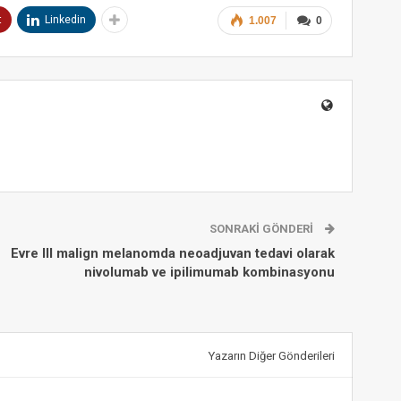
t
Linkedin
1.007
0
SONRAKI GÖNDERI
Evre III malign melanomda neoadjuvan tedavi olarak
nivolumab ve ipilimumab kombinasyonu
Yazarın Diğer Gönderileri