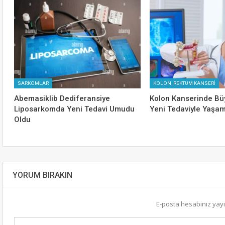
SARKOMLAR
KOLON, REKTUM KANSERİ
Abemasiklib Dediferansiye
Kolon Kanserinde Büy
Liposarkomda Yeni Tedavi Umudu
Yeni Tedaviyle Yaşam
Oldu
YORUM BIRAKIN
E-posta hesabınız ya