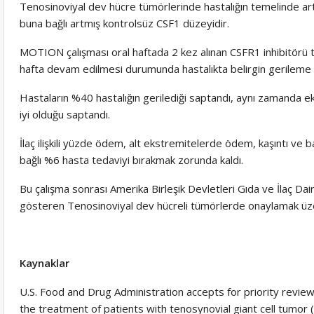
Tenosinoviyal dev hücre tümörlerinde hastalığın temelinde art
buna bağlı artmış kontrolsüz CSF1 düzeyidir.
MOTION çalışması oral haftada 2 kez alınan CSFR1 inhibitörü tir
hafta devam edilmesi durumunda hastalıkta belirgin gerileme 
Hastaların %40 hastalığın gerilediği saptandı, aynı zamanda ek
iyi olduğu saptandı.
İlaç ilişkili yüzde ödem, alt ekstremitelerde ödem, kaşıntı ve baş 
bağlı %6 hasta tedaviyi bırakmak zorunda kaldı.
Bu çalışma sonrası Amerika Birleşik Devletleri Gıda ve İlaç Dai
gösteren Tenosinoviyal dev hücreli tümörlerde onaylamak üz
Kaynaklar
U.S. Food and Drug Administration accepts for priority review
the treatment of patients with tenosynovial giant cell tumor