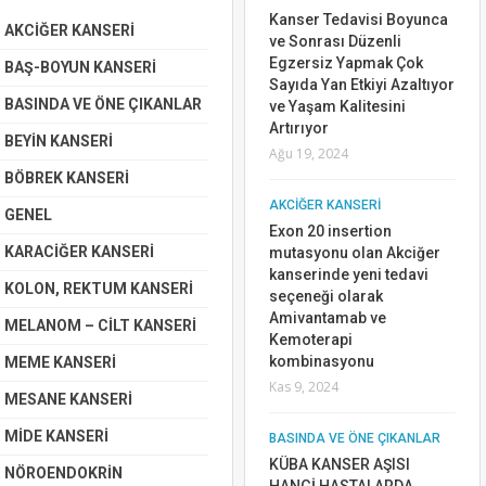
inde
Kanser Tedavisi Boyunca
Mar 10, 2024
AKCİĞER KANSERİ
ekül
ve Sonrası Düzenli
Egzersiz Yapmak Çok
BAŞ-BOYUN KANSERİ
AKCİĞER KANSERİ
Sayıda Yan Etkiyi Azaltıyor
ROS1 Mutasyonu Akciğer
BASINDA VE ÖNE ÇIKANLAR
ve Yaşam Kalitesini
kanserinde tedavi
Artırıyor
BEYİN KANSERİ
seçeneği kalmamış
Ağu 19, 2024
hastalar için yeni tedavi
BÖBREK KANSERİ
i
seçeneği olarak
AKCİĞER KANSERİ
Zidesamtinib
GENEL
Exon 20 insertion
Tem 14, 2024
KARACİĞER KANSERİ
mutasyonu olan Akciğer
kanserinde yeni tedavi
KOLON, REKTUM KANSERİ
KOLON, REKTUM KANSERİ
seçeneği olarak
Metastatik Kolon
Amivantamab ve
MELANOM – CİLT KANSERİ
Kanserinde Tedavi
Kemoterapi
de
Seçenekleri
kombinasyonu
MEME KANSERİ
viye
Mar 28, 2019
Kas 9, 2024
i
MESANE KANSERİ
BASINDA VE ÖNE ÇIKANLAR
MİDE KANSERİ
BASINDA VE ÖNE ÇIKANLAR
2019 tarihinde yapılan 23.
KÜBA KANSER AŞISI
NÖROENDOKRİN
Ulusal Kanser Kongresi”