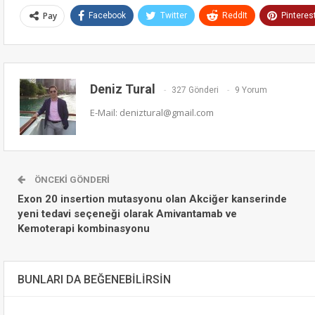
Pay
Facebook
Twitter
ReddIt
Pinteres
Deniz Tural
327 Gönderi
9 Yorum
E-Mail: deniztural@gmail.com
ÖNCEKI GÖNDERI
Exon 20 insertion mutasyonu olan Akciğer kanserinde
yeni tedavi seçeneği olarak Amivantamab ve
Kemoterapi kombinasyonu
BUNLARI DA BEĞENEBILIRSIN