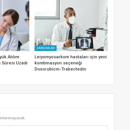
SARKOMLAR
ük Atılım:
Leiyomyosarkom hastaları için yeni
 Süresi Uzadı
kombinasyon seçeneği
Doxorubicin-Trabectedin
yımlanmayacak.