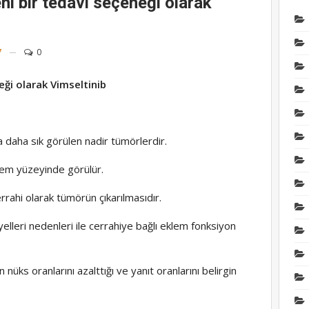
ni bir tedavi seçeneği olarak
Medüler Tiroit kanser
Selpercatinib adlı mol
ile daha iyi sonuç elde
7
0
etmek mümkün
Eki 6, 2024
eği olarak Vimseltinib
PROSTAT KANSERİ
Prostat kanserinde yen
tedavi seçeneği olarak
 daha sık görülen nadir tümörlerdir.
Olaparib ve Abirateron
kombinasyonu
klem yüzeyinde görülür.
Oca 24, 2025
rrahi olarak tümörün çıkarılmasıdır.
BAŞ-BOYUN KANSERİ
lleri nedenleri ile cerrahiye bağlı eklem fonksiyon
Baş boyun kanserlerin
immünoterapinin teda
eklenmesi sonuçları iy
yapabilir
nüks oranlarını azalttığı ve yanıt oranlarını belirgin
Ağu 3, 2025