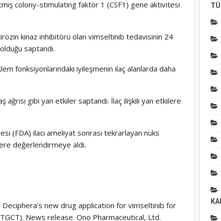
mış colony-stimulating faktör 1 (CSF1) gene aktivitesi
TÜ
YUMURTALIK KANSERİ
Over kanserinde yeni
tedavisi seçeneği olar
ozin kinaz inhibitörü olan vimseltinib tedavisinin 24
Mirvetuximab
Soravtansine
olduğu saptandı.
Kas 7, 2024
lem fonksiyonlarındaki iyileşmenin ilaç alanlarda daha
BASINDA VE ÖNE ÇIKANL
Kansere karşı yeni güç
ağrısı gibi yan etkiler saptandı. İlaç ilişkili yan etkilere
tedavi seçeneği olarak
kanser aşıları
Ağu 25, 2024
resi (FDA) ilacı ameliyat sonrası tekrarlayan nüks
ere değerlendirmeye aldı.
KA
 Deciphera’s new drug application for vimseltinib for
 (TGCT). News release. Ono Pharmaceutical, Ltd.