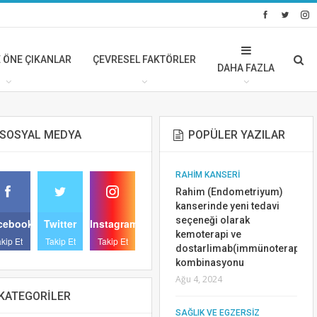
 ÖNE ÇIKANLAR
ÇEVRESEL FAKTÖRLER
DAHA FAZLA
SOSYAL MEDYA
POPÜLER YAZILAR
AR
SIK SORULAN SORULAR
RAHİM KANSERİ
DA
Önlenebilir Kanser
Rahim (Endometriyum)
DAN
Riskleri Nelerdir
kanserinde yeni tedavi
seçeneği olarak
cebook
Nis 3, 2025
Twitter
Instagram
kemoterapi ve
akip Et
Takip Et
Takip Et
dostarlimab(immünoterapi)
BASINDA VE ÖNE ÇIKANLAR
LİR
kombinasyonu
Kanser tedavi gören
Ağu 4, 2024
hastalarda el ve ayak
KATEGORILER
lezyonları için diclofenac
SAĞLIK VE EGZERSİZ
jel