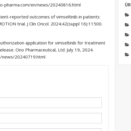
.ono-pharma.com/en/news/20240816.html
ÜR
patient-reported outcomes of vimseltinib in patients
MOTION trial. J Clin Oncol. 2024;42(suppl 16):11500.
horization application for vimseltinib for treatment
elease. Ono Pharmaceutical, Ltd. July 19, 2024.
n/news/20240719.html