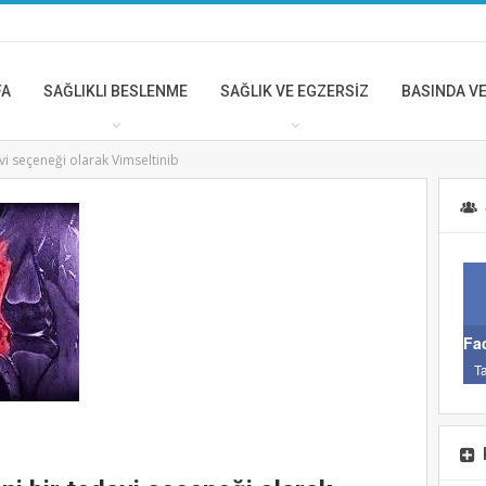
FA
SAĞLIKLI BESLENME
SAĞLIK VE EGZERSİZ
BASINDA VE
vi seçeneği olarak Vimseltinib
BASINDA VE ÖNE ÇIKANL
KANSER HASTALARIN
VİTAMİN VE ANTİOKSİ
BENZERİ DESTEK
Fa
TEDAVİLER ALMASI
T
HASTALIĞI SEYRİNİ
OLUMSUZ ETKİLEYEBİ
Şub 12, 2025
TİROİD KANSERİ