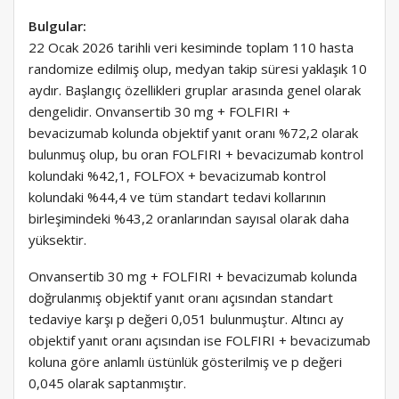
Bulgular:
22 Ocak 2026 tarihli veri kesiminde toplam 110 hasta
randomize edilmiş olup, medyan takip süresi yaklaşık 10
aydır. Başlangıç özellikleri gruplar arasında genel olarak
dengelidir. Onvansertib 30 mg + FOLFIRI +
bevacizumab kolunda objektif yanıt oranı %72,2 olarak
bulunmuş olup, bu oran FOLFIRI + bevacizumab kontrol
kolundaki %42,1, FOLFOX + bevacizumab kontrol
kolundaki %44,4 ve tüm standart tedavi kollarının
birleşimindeki %43,2 oranlarından sayısal olarak daha
yüksektir.
Onvansertib 30 mg + FOLFIRI + bevacizumab kolunda
doğrulanmış objektif yanıt oranı açısından standart
tedaviye karşı p değeri 0,051 bulunmuştur. Altıncı ay
objektif yanıt oranı açısından ise FOLFIRI + bevacizumab
koluna göre anlamlı üstünlük gösterilmiş ve p değeri
0,045 olarak saptanmıştır.