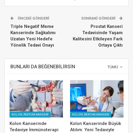
ÖNCEKI GÖNDERI
SONRAKI GÖNDERI
Triple Negatif Meme
Prostat Kanseri
Kanserinde Sağkalımı
Tedavisinde Yaşam
Uzatan Yeni Hedefe
Kalitesini Etkileyen Fark
Yönelik Tedavi Onayı
Ortaya Çıktı
BUNLARI DA BEĞENEBILIRSIN
TÜMÜ
KOLON, REKTUM KANSERİ
KOLON, REKTUM KANSERİ
Kolon Kanserinde
Kolon Kanserinde Büyük
Tedaviye İmmünoterapi
Atılım: Yeni Tedaviyle