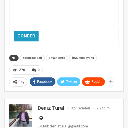
Alternative:
kolon kanseri
onvansertib
RAS mutasyonu
270
0
Pay
Facebook
Twitter
ReddIt
Deniz Tural
327 Gönderi
9 Yorum
E-Mail: deniztural@gmail.com