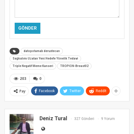
Alternative:
datopotamab deruxtecan
Sağkalımı Uzatan Yeni Hedefe Yönelik Tedavi
Triple Negatif Meme Kanseri
TROPION-Breast02
203
0
Pay
Facebook
Twitter
ReddIt
Deniz Tural
327 Gönderi
9 Yorum