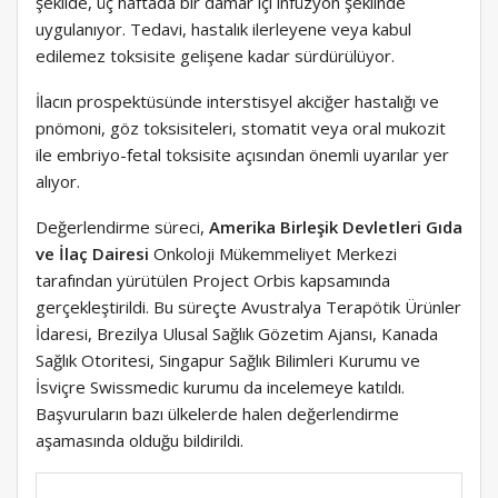
şekilde, üç haftada bir damar içi infüzyon şeklinde
uygulanıyor. Tedavi, hastalık ilerleyene veya kabul
edilemez toksisite gelişene kadar sürdürülüyor.
İlacın prospektüsünde interstisyel akciğer hastalığı ve
pnömoni, göz toksisiteleri, stomatit veya oral mukozit
ile embriyo-fetal toksisite açısından önemli uyarılar yer
alıyor.
Değerlendirme süreci,
Amerika Birleşik Devletleri Gıda
ve İlaç Dairesi
Onkoloji Mükemmeliyet Merkezi
tarafından yürütülen Project Orbis kapsamında
gerçekleştirildi. Bu süreçte Avustralya Terapötik Ürünler
İdaresi, Brezilya Ulusal Sağlık Gözetim Ajansı, Kanada
Sağlık Otoritesi, Singapur Sağlık Bilimleri Kurumu ve
İsviçre Swissmedic kurumu da incelemeye katıldı.
Başvuruların bazı ülkelerde halen değerlendirme
aşamasında olduğu bildirildi.