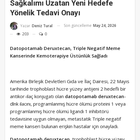
Sağkalımı Uzatan Yeni Hedefe
Yönelik Tedavi Onayı
Son güncelleme
May 24, 2026
Yazar
Deniz Tural
203
0
Datopotamab Deruxtecan, Triple Negatif Meme
Kanserinde Kemoterapiye Üstünlük Sağladı
Amerika Birleşik Devletleri Gıda ve İlaç Dairesi, 22 Mayıs
tarihinde trophoblast hücre yüzey antijeni 2 hedefli bir
antikor-ilaç konjugatı olan
datopotamab deruxtecan
-
dlnk ilacını, programlanmış hücre ölümü proteini 1 veya
programlanmış hücre ölümü ligandı 1 inhibitörü
tedavisine uygun olmayan, metastatik Triple negatif
meme kanseri bulunan erişkin hastalar için onayladı.
Datopotamab deruxtecan
, trophoblast hücre yüzey