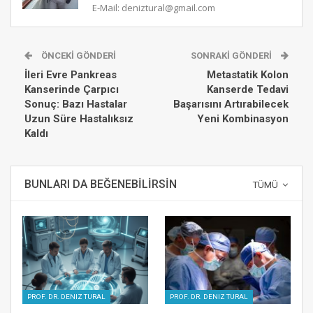
E-Mail: deniztural@gmail.com
ÖNCEKI GÖNDERI
SONRAKI GÖNDERI
İleri Evre Pankreas
Metastatik Kolon
Kanserinde Çarpıcı
Kanserde Tedavi
Sonuç: Bazı Hastalar
Başarısını Artırabilecek
Uzun Süre Hastalıksız
Yeni Kombinasyon
Kaldı
BUNLARI DA BEĞENEBILIRSIN
TÜMÜ
PROF. DR. DENIZ TURAL
PROF. DR. DENIZ TURAL