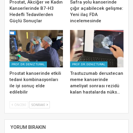
Prostat, Akciğer ve Kadın
Safra yolu kanserinde
Kanserlerinde B7-H3
çığır açabilecek gelişme:
Hedefli Tedavilerden
Yeni ilaç FDA
Güçlü Sonuçlar
incelemesinde
PROF. DR. DENIZ TURAL
PROF. DR. DENIZ TURAL
Prostat kanserinde etkili
Trastuzumab deruxtecan
tedavi kombinasyonları
meme kanserinde
ile iyi sonuç elde
ameliyat sonrası rezidü
edilebilir
kalan hastalarda nüks…
ÖNCEKI
SONRAKI
YORUM BIRAKIN