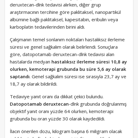
deruxtecan-dlnk tedavisi alırken, diğer grup
araştırmacının tercihine göre paklitaksel, nanopartikül
albümine bağlı paklitaksel, kapesitabin, eribulin veya
karboplatin tedavilerinden birini aldı.
Çalışmanın temel sonlanım noktaları hastalıksız ilerleme
süresi ve genel sağkalım olarak belirlendi. Sonuçlara
göre, datopotamab deruxtecan-dlnk tedavisi alan
hastalarda medyan
hastalıksız ilerleme süresi 10,8 ay
olurken, kemoterapi grubunda bu süre 5,6 ay olarak
saptandı
. Genel sağkalım süresi ise sırasıyla 23,7 ay ve
18,7 ay olarak bildirildi.
Tedaviye yanıt oranı da dikkat çekici bulundu.
Datopotamab deruxtecan
-dlnk grubunda doğrulanmış
objektif yanıt oranı yüzde 64 olurken, kemoterapi
grubunda bu oran yüzde 30 olarak kaydedildi.
İlacın önerilen dozu, kilogram başına 6 miligram olacak