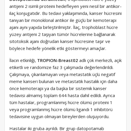
antijeni 2 isimli proteini hedefleyen yeni nesil bir antikor-
ilaç konjugatıdır. Bu tedavi yaklaşımında, kanser hücresini
tanıyan bir monoklonal antikor ile güçlü bir kemoterapi
ajanı aynı yapıda birleştirilmiştir. İlaç, trophoblast hücre
yüzey antijeni 2 taşıyan tümör hücrelerine bağlanarak
sitotoksik ajanı doğrudan kanser hücresine taşır ve
böylece hedefe yönelik etki göstermeyi amaçlar.
İlacın etkinliği,
TROPION-Breast02
adlı çok merkezli, açık
etiketli ve randomize faz 3 çalışmada değerlendirildi.
Çalışmaya, çıkarılamayan veya metastatik üçlü negatif
meme kanseri bulunan ve metastatik hastalık için daha
önce kemoterapi ya da başka bir sistemik kanser
tedavisi almamış toplam 644 hasta dahil edildi. Ayrıca
tüm hastalar, programlanmış hücre ölümü proteini 1
veya programlanmış hücre ölümü ligandı 1 inhibitörü
tedavisine uygun olmayan bireylerden oluşuyordu.
Hastalar iki gruba ayrıldı. Bir grup datopotamab