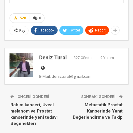
Alternative:
528
0
Pay
Facebook
Twitter
ReddIt
Deniz Tural
327 Gönderi
9 Yorum
E-Mail: deniztural@gmail.com
ÖNCEKI GÖNDERI
SONRAKI GÖNDERI
Rahim kanseri, Uveal
Metastatik Prostat
melanom ve Prostat
Kanserinde Yanıt
kanserinde yeni tedavi
Değerlendirme ve Takip
Seçenekleri