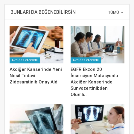
BUNLARI DA BEĞENEBILIRSIN
TÜMÜ
AKCİĞER KANSERİ
AKCİĞER KANSERİ
Akciğer Kanserinde Yeni
EGFR Ekzon 20
Nesil Tedavi:
İnsersiyon Mutasyonlu
Zidesamtinib Onay Aldı
Akciğer Kanserinde
Sunvozertinibden
Olumlu…