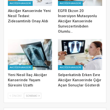
AKCİĞER KANSERİ
AKCİĞER KANSERİ
Akciğer Kanserinde Yeni
EGFR Ekzon 20
Nesil Tedavi:
İnsersiyon Mutasyonlu
Zidesamtinib Onay Aldı
Akciğer Kanserinde
Sunvozertinibden
Olumlu…
AKCİĞER KANSERİ
AKCİĞER KANSERİ
Yeni Nesil İlaç Akciğer
Selperkatinib Erken Evre
Kanserinde Yaşam
Akciğer Kanserinde Çığır
Süresini Uzattı
Açan Sonuçlar Gösterdi
ÖNCEKI
SONRAKI