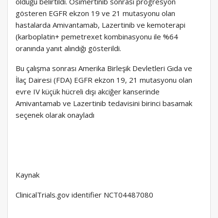
olduğu belirtildi. Osimertinib sonrası progresyon
gösteren EGFR ekzon 19 ve 21 mutasyonu olan
hastalarda Amivantamab, Lazertinib ve kemoterapi
(karboplatin+ pemetrexet kombinasyonu ile %64
oranında yanıt alındığı gösterildi.
Bu çalışma sonrası Amerika Birleşik Devletleri Gıda ve
İlaç Dairesi (FDA) EGFR ekzon 19, 21 mutasyonu olan
evre IV küçük hücreli dışı akciğer kanserinde
Amivantamab ve Lazertinib tedavisini birinci basamak
seçenek olarak onayladı
Kaynak
ClinicalTrials.gov identifier NCT04487080