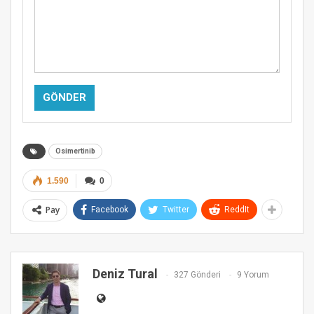
Alternative:
Osimertinib
1.590
0
Pay
Facebook
Twitter
ReddIt
Deniz Tural
327 Gönderi
9 Yorum