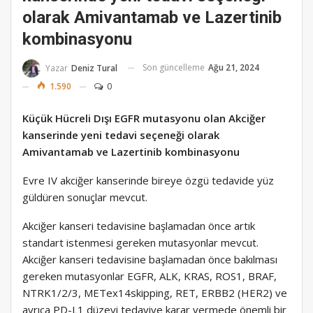
olarak Amivantamab ve Lazertinib
kombinasyonu
Son güncelleme
Ağu 21, 2024
Yazar
Deniz Tural
1.590
0
Küçük Hücreli Dışı EGFR mutasyonu olan Akciğer
kanserinde yeni tedavi seçeneği olarak
Amivantamab ve Lazertinib kombinasyonu
Evre IV akciğer kanserinde bireye özgü tedavide yüz
güldüren sonuçlar mevcut.
Akciğer kanseri tedavisine başlamadan önce artık
standart istenmesi gereken mutasyonlar mevcut.
Akciğer kanseri tedavisine başlamadan önce bakılması
gereken mutasyonlar EGFR, ALK, KRAS, ROS1, BRAF,
NTRK1/2/3, METex14skipping, RET, ERBB2 (HER2) ve
ayrıca PD-L1 düzeyi tedaviye karar vermede önemli bir