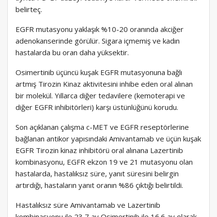
belirteç.
EGFR mutasyonu yaklaşık %10-20 oranında akciğer
adenokanserinde görülür. Sigara içmemiş ve kadın
hastalarda bu oran daha yüksektir.
Osimertinib üçüncü kuşak EGFR mutasyonuna bağlı
artmış Tirozin Kinaz aktivitesini inhibe eden oral alınan
bir molekül. Yıllarca diğer tedavilere (kemoterapi ve
diğer EGFR inhibitörleri) karşı üstünlüğünü korudu.
Son açıklanan çalışma c-MET ve EGFR reseptörlerine
bağlanan antikor yapısındaki Amivantamab ve üçün kuşak
EGFR Tirozin kinaz inhibitörü oral alınana Lazertinib
kombinasyonu, EGFR ekzon 19 ve 21 mutasyonu olan
hastalarda, hastalıksız süre, yanıt süresini belirgin
artırdığı, hastaların yanıt oranın %86 çıktığı belirtildi.
Hastalıksız süre Amivantamab ve Lazertinib
kombinasyonu ile 23,7 ay Osimertinib ile 16.6 ay olarak