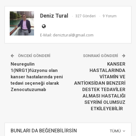
Deniz Tural
327 Gönderi
9 Yorum
E-Mail: deniztural@gmail.com
ÖNCEKI GÖNDERI
SONRAKI GÖNDERI
Neuregulin
KANSER
1(NRG1)füzyonu olan
HASTALARINDA
kanser hastalarında yeni
VİTAMİN VE
tedavi seçeneği olarak
ANTİOKSİDAN BENZERİ
Zenocutuzumab
DESTEK TEDAVİLER
ALMASI HASTALIĞI
SEYRİNİ OLUMSUZ
ETKİLEYEBİLİR
BUNLARI DA BEĞENEBILIRSIN
TÜMÜ