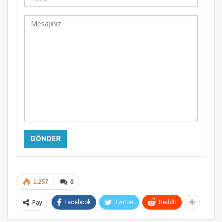
Alternative:
1.257
0
Pay
Facebook
Twitter
ReddIt