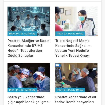
PROF. DR. DENIZ TURAL
PROF. DR. DENIZ TURAL
Prostat, Akciğer ve Kadın
Triple Negatif Meme
Kanserlerinde B7-H3
Kanserinde Sağkalımı
Hedefli Tedavilerden
Uzatan Yeni Hedefe
Güçlü Sonuçlar
Yönelik Tedavi Onayı
PROF. DR. DENIZ TURAL
PROF. DR. DENIZ TURAL
Safra yolu kanserinde
Prostat kanserinde etkili
çığır açabilecek gelişme:
tedavi kombinasyonları