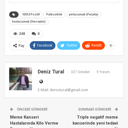
Alternative:
HER2 Pozitif
Palbosiklib
pertuzumab (Perjeta)
trastuzumab (Herceptin)
248
0
Pay
Facebook
Twitter
ReddIt
Deniz Tural
327 Gönderi
9 Yorum
E-Mail: deniztural@gmail.com
ÖNCEKI GÖNDERI
SONRAKI GÖNDERI
Meme Kanseri
Triple negatif meme
Hastalarında Kilo Verme
kanserinde yeni tedavi