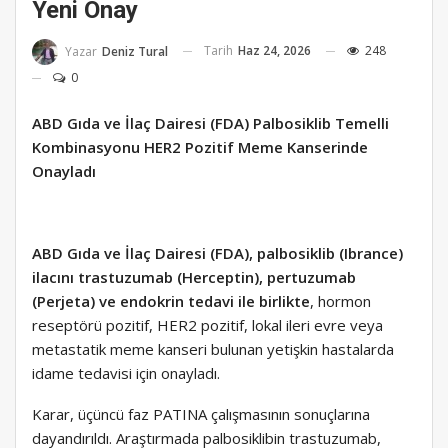
Yeni Onay
Tarih
Haz 24, 2026
248
Yazar
Deniz Tural
0
ABD Gıda ve İlaç Dairesi (FDA) Palbosiklib Temelli
Kombinasyonu HER2 Pozitif Meme Kanserinde
Onayladı
ABD Gıda ve İlaç Dairesi (FDA), palbosiklib (Ibrance)
ilacını trastuzumab (Herceptin), pertuzumab
(Perjeta) ve endokrin tedavi ile birlikte
, hormon
reseptörü pozitif, HER2 pozitif, lokal ileri evre veya
metastatik meme kanseri bulunan yetişkin hastalarda
idame tedavisi için onayladı.
Karar, üçüncü faz PATINA çalışmasının sonuçlarına
dayandırıldı. Araştırmada palbosiklibin trastuzumab,