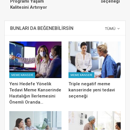
Programı Yaşam
seçeneği
Kalitesini Artırıyor
BUNLARI DA BEĞENEBILIRSIN
TÜMÜ
MEME KANSERİ
MEME KANSERİ
Yeni Hedefe Yönelik
Triple negatif meme
Tedavi Meme Kanserinde
kanserinde yeni tedavi
Hastalığın İlerlemesini
seçeneği
Önemli Oranda…