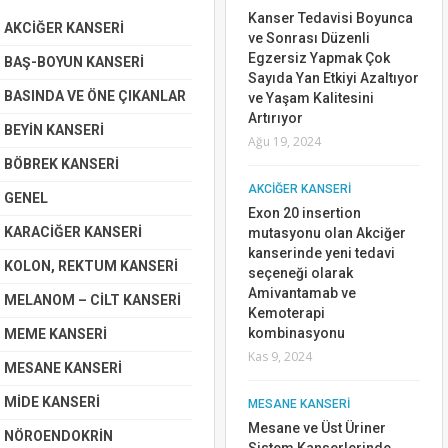
Kanser Tedavisi Boyunca
Mar 10, 2024
AKCİĞER KANSERİ
ve Sonrası Düzenli
Egzersiz Yapmak Çok
BAŞ-BOYUN KANSERİ
AKCİĞER KANSERİ
Sayıda Yan Etkiyi Azaltıyor
ROS1 Mutasyonu Akciğer
BASINDA VE ÖNE ÇIKANLAR
ve Yaşam Kalitesini
kanserinde tedavi
Artırıyor
BEYİN KANSERİ
seçeneği kalmamış
Ağu 19, 2024
hastalar için yeni tedavi
BÖBREK KANSERİ
seçeneği olarak
AKCİĞER KANSERİ
Zidesamtinib
GENEL
Exon 20 insertion
Tem 14, 2024
KARACİĞER KANSERİ
mutasyonu olan Akciğer
AR
kanserinde yeni tedavi
KOLON, REKTUM KANSERİ
KOLON, REKTUM KANSERİ
DA
seçeneği olarak
DAN
Metastatik Kolon
Amivantamab ve
MELANOM – CİLT KANSERİ
Kanserinde Tedavi
Kemoterapi
Seçenekleri
kombinasyonu
MEME KANSERİ
Mar 28, 2019
Kas 9, 2024
LİR
MESANE KANSERİ
BASINDA VE ÖNE ÇIKANLAR
MİDE KANSERİ
MESANE KANSERİ
2019 tarihinde yapılan 23.
Mesane ve Üst Üriner
NÖROENDOKRİN
Ulusal Kanser Kongresi”