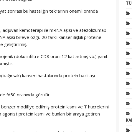
TÜ
Medüler Tiroit kanser
yat sonrası bu hastalığın tekrarının önemli oranda
Selpercatinib adlı mol
ile daha iyi sonuç elde
etmek mümkün
Eki 6, 2024
na, adjuvan kemoterapi ile mRNA aşısı ve atezolizumab
NA aşısı bireye özgü 20 farklı kanser ilişkili proteine
PROSTAT KANSERİ
 geliştirilmiş.
Prostat kanserinde yen
ojenik (doku infiltre CD8 oranı 12 kat artmış vb.) yanıt
tedavi seçeneği olarak
Olaparib ve Abirateron
mıştır.
kombinasyonu
Oca 24, 2025
ağırsak) kanseri hastalarında protein bazlı aşı
de %50 oranında görülür.
benzer modifiye edilmiş protein kısmı ve T hücrelerini
an agonist protein kısmı ve bunları bir araya getiren
KA