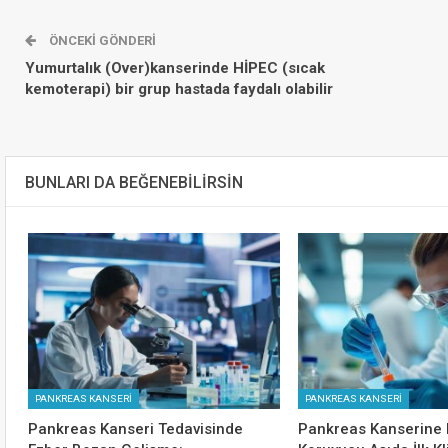
ÖNCEKI GÖNDERI
Yumurtalık (Over)kanserinde HİPEC (sıcak
kemoterapi) bir grup hastada faydalı olabilir
BUNLARI DA BEĞENEBILIRSIN
PANKREAS KANSERİ
PANKREAS KANSERİ
Pankreas Kanseri Tedavisinde
Pankreas Kanserine 