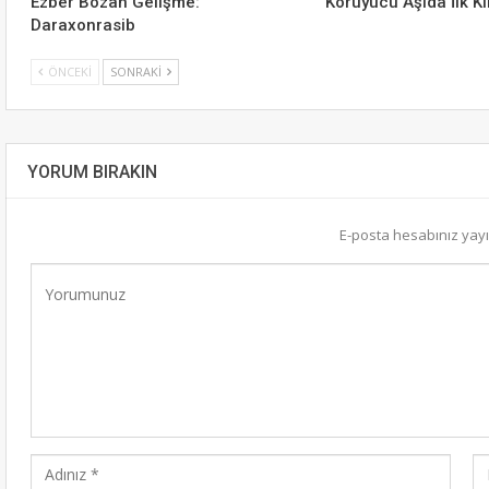
Ezber Bozan Gelişme:
Koruyucu Aşıda İlk Kl
Daraxonrasib
ÖNCEKI
SONRAKI
YORUM BIRAKIN
E-posta hesabınız ya