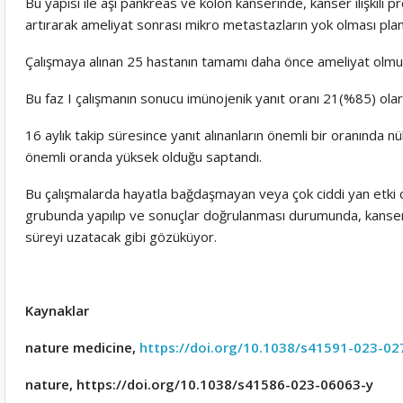
Bu yapısı ile aşı pankreas ve kolon kanserinde, kanser ilişkili p
artırarak ameliyat sonrası mikro metastazların yok olması pla
Çalışmaya alınan 25 hastanın tamamı daha önce ameliyat olmuş
Bu faz I çalışmanın sonucu imünojenik yanıt oranı 21(%85) ola
16 aylık takip süresince yanıt alınanların önemli bir oranında 
önemli oranda yüksek olduğu saptandı.
Bu çalışmalarda hayatla bağdaşmayan veya çok ciddi yan etki o
grubunda yapılıp ve sonuçlar doğrulanması durumunda, kanser 
süreyi uzatacak gibi gözüküyor.
Kaynaklar
nature medicine,
https://doi.org/10.1038/s41591-023-02
nature, https://doi.org/10.1038/s41586-023-06063-y