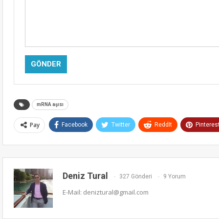
Alternative:
mRNA aşısı
Pay
Facebook
Twitter
ReddIt
Pinteres
Deniz Tural
327 Gönderi
9 Yorum
E-Mail: deniztural@gmail.com