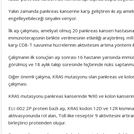
Yakın zamanda pankreas kanserine karşı geliştiren iki aşı ameli
engelleyebileceği sinyalini veriyor.
İlk aşı çalışması, ameliyat olmuş 20 pankreas kanseri hastası
immünoterapsinin birlikte verilmesinin etkinliği araştırılmış. mR
karşı CD8-T savunma hücrelerinin aktivitesini artıma yöntemi ile
Çalışmanın ilk sonuçları aşı sonrası 16 hastanın yarısında immün
görülmüş ve 18 aylık takip süresinde hiçbirinde nüks saptanma
Diğer önemli çalışma, KRAS mutasyonu olan pankreas ve kolon(b
çalışması.
KRAS mutasyonu pankreas kanserinde %90 ve kolon kanserin
ELI-002 2P protein bazlı aşı, KRAS kodon 12D ve 12R kısmına 
aktivasyonunda rol alan, Toll-like reseptör 9 aktivitesini artır
birleştirici proteinden oluşur.