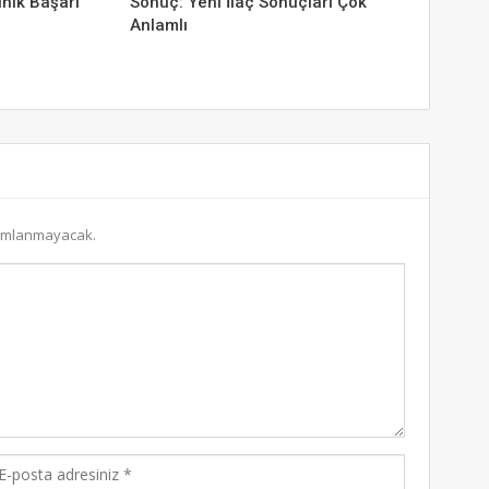
inik Başarı
Sonuç: Yeni İlaç Sonuçları Çok
Anlamlı
yımlanmayacak.