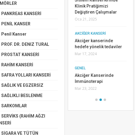
Sistem Kanserlerinde
MÖRLER
inde
de En İyi Çalışma Ödülü
Klinik Pratiğimizi
ekül
aldık.
Değiştiren Çalışmalar
PANKREAS KANSERİ
Tem 15, 2019
Oca 21, 2025
PENİL KANSER
MESANE KANSERİ
AKCİĞER KANSERİ
Penil Kanser
Metastatik Mesane ve Üst
Akciğer kanserinde
PROF. DR. DENIZ TURAL
Üriner Sistem
hedefe yönelik tedaviler
i
Kanserlerinde İdeal
Mar 17, 2024
PROSTAT KANSERİ
Tedavi Algoritması
Nis 3, 2022
RAHİM KANSERİ
GENEL
SAFRA YOLLARI KANSERİ
Akciğer Kanserinde
İmmünoterapi
SAĞLIK VE EGZERSİZ
Mar 23, 2022
SAĞLIKLI BESLENME
SARKOMLAR
SERVİKS (RAHİM AĞZI
NSERİ
SİGARA VE TÜTÜN