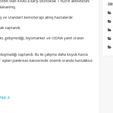
rotein olan KRAS’a karşı sitotoksik T hücre aktivitesini
ÜR
nlananmış.
 ve standart kemoterapi almış hastalardır.
rak saptandı,
nüks gelişmediği, biyomarker ve ctDNA yanıt oranın
luşmadığı saptandı. Bu iki çalışma daha büyük hasta
aşıları pankreas kanserinde önemli oranda hastalıksız
760-3