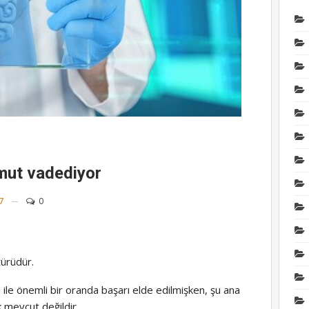
Şub 4, 2025
MEME KANSERİ
Hormon pozitif meme
kanserinde yeni tedavi
seçeneği olarak
Fulvestrant ve
capivasertib
kombinasyonunu
Eyl 23, 2024
mut vadediyor
BASINDA VE ÖNE ÇIKANL
KANSER HASTALARIN
VİTAMİN VE ANTİOKSİ
7
0
BENZERİ DESTEK
TEDAVİLER ALMASI
HASTALIĞI SEYRİNİ
OLUMSUZ ETKİLEYEBİ
türüdür.
Şub 12, 2025
le önemli bir oranda başarı elde edilmişken, şu ana
TİROİD KANSERİ
 mevcut değildir.