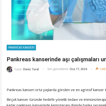
PANKREAS KANSERİ
Pankreas kanserinde aşı çalışmaları u
Son güncelleme
Oca 17, 2024
1.63
Yazar
Deniz Tural
Pankreas kanseri orta yaşlarda görülen ve en agresif kanser 
Birçok kanser türünde hedefe yönelik tedavi ve immünoterapi i
kadar pankreas kanserinde kemoterapi dışında başka seçenek