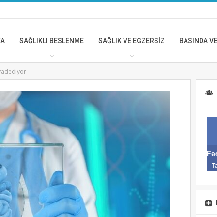
FA
SAĞLIKLI BESLENME
SAĞLIK VE EGZERSİZ
BASINDA VE
 vadediyor
BASINDA VE ÖNE ÇIKANL
KÜBA KANSER AŞISI
HANGİ HASTALARDA
ETKİLİ
Fa
Tem 27, 2024
T
BASINDA VE ÖNE ÇIKANL
Dünya Kanser ile
Mücadele Günü