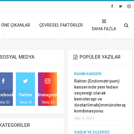
 ÖNE ÇIKANLAR
ÇEVRESEL FAKTÖRLER
DAHA FAZLA
SOSYAL MEDYA
POPÜLER YAZILAR
AR
SIK SORULAN SORULAR
RAHİM KANSERİ
Önlenebilir Kanser
Rahim (Endometriyum)
Riskleri Nelerdir
kanserinde yeni tedavi
seçeneği olarak
cebook
Nis 3, 2025
Twitter
Instagram
kemoterapi ve
akip Et
Takip Et
Takip Et
dostarlimab(immünoterapi)
BASINDA VE ÖNE ÇIKANLAR
kombinasyonu
AR
Kanser tedavi gören
Ağu 4, 2024
hastalarda el ve ayak
KATEGORILER
lezyonları için diclofenac
SAĞLIK VE EGZERSİZ
jel